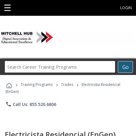
☰
LOGIN
Search
Go
Career
Training
›
›
›
Programs
Training Programs
Trades
Electricista Residencial
(EnGen)
phone
Call Us: 855.520.6806
Electricista Residencial (EnGen)