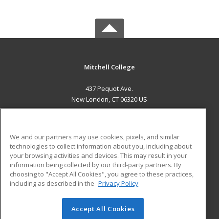
Mitchell College
437 Pequot Ave.
New London, CT 06320 US
MAIN CONTENT
Career Training
We and our partners may use cookies, pixels, and similar
technologies to collect information about you, including about
ADDITIONAL RESOURCES
your browsing activities and devices. This may result in your
information being collected by our third-party partners. By
Military
Student Blog
choosing to "Accept All Cookies", you agree to these practices,
Financial Assistance
including as described in the
Privacy Policy
Help
Accept All Cookies
© 2026 ed2go, a division of Cengage Learning. All rights