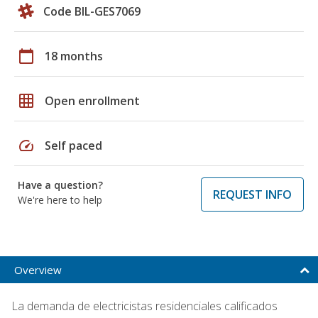
Code BIL-GES7069
calendar_today
18 months
grid_on
Open enrollment
speed
Self paced
Have a question?
REQUEST INFO
We're here to help
Overview
La demanda de electricistas residenciales calificados