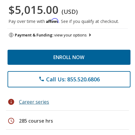
$5,015.00
(USD)
Affirm
Pay over time with
. See if you qualify at checkout.
Payment & Funding:
view your options
ENROLL NOW
Call Us: 855.520.6806
phone
info
Career series
schedule
285 course hrs